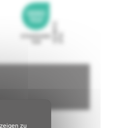
nzeigen zu