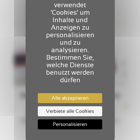
verwendet
'Cookies' um
Inhalte und
Unsere Produktpalette
Anzeigen zu
personalisieren
und zu
analysieren.
Bestimmen Sie,
welche Dienste
benutzt werden
dürfen
Berufsbekleidung und -schuhe
Alle akzeptieren
Unsere Berufsbekleidung spiegelt eine
Verbiete alle Cookies
eingehende Forschung wider, die darauf
abzielt, Funktionalität, Ästhetik und Komfort
Personalisieren
zu vereinen.