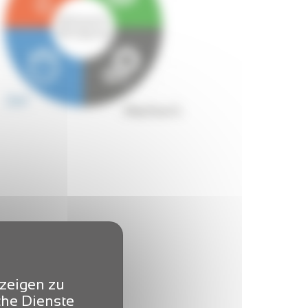
nzeigen zu
che Dienste